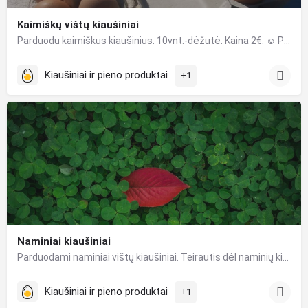
Kaimiškų vištų kiaušiniai
Parduodu kaimiškus kiaušinius. 10vnt.-dėžutė. Kaina 2€. ☺️ Perkant 2 ir daugiau dėžučių pristatymas į…
Kiaušiniai ir pieno produktai
+1
Naminiai kiaušiniai
Parduodami naminiai vištų kiaušiniai. Teirautis dėl naminių kiaušinių užsakymų telefonu arba elektroniniu paštu.
Kiaušiniai ir pieno produktai
+1