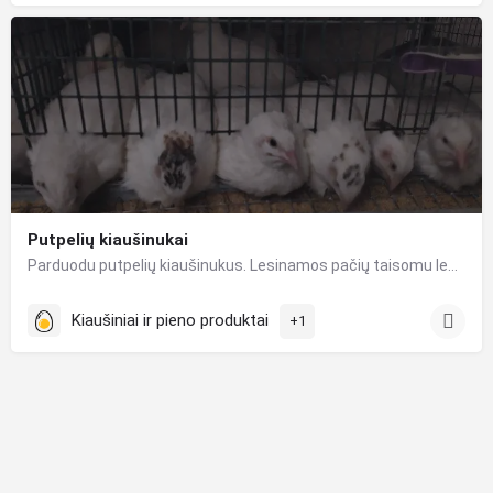
Putpelių kiaušinukai
Parduodu putpelių kiaušinukus. Lesinamos pačių taisomu lesalu, soją keičiant kanapių ir linų sėmenų…
Kiaušiniai ir pieno produktai
+1