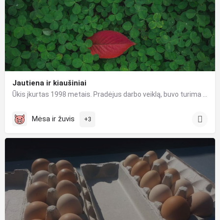
Jautiena ir kiaušiniai
Ūkis įkurtas 1998 metais. Pradėjus darbo veiklą, buvo turima 70 ha žemės ir 80 ha miško. Auginami buvo…
Mėsa ir žuvis
+3