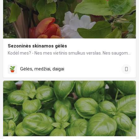
Sezoninės skinamos gėlės
Kodėl mes? - Nes mes vietinis smulkus verslas. Nes saugome ir mylime gamtą. Mūsų gėlių nereikia vežti už jūrų…
Gėlės, medžiai, daigai