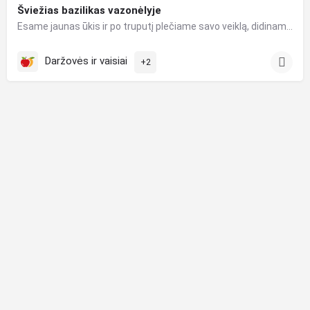
Šviežias bazilikas vazonėlyje
Esame jaunas ūkis ir po truputį plečiame savo veiklą, didiname šiltnamius, teritorijas - netrukus turėsime…
Daržovės ir vaisiai
+2