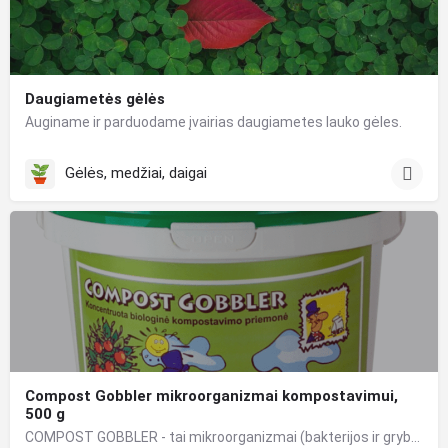
Daugiametės gėlės
Auginame ir parduodame įvairias daugiametes lauko gėles.
Gėlės, medžiai, daigai
Compost Gobbler mikroorganizmai kompostavimui,
500 g
COMPOST GOBBLER - tai mikroorganizmai (bakterijos ir grybai), skirti organinių atliekų kompostavimui ir…