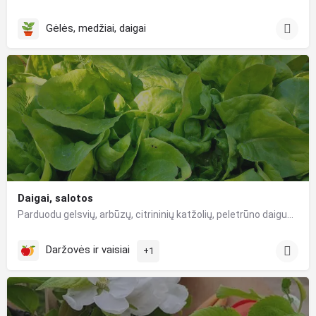
Gėlės, medžiai, daigai
Daigai, salotos
Parduodu gelsvių, arbūzų, citrininių katžolių, peletrūno daigus. Sviestines salotas vazonėliuose. Galiu…
Daržovės ir vaisiai
+1