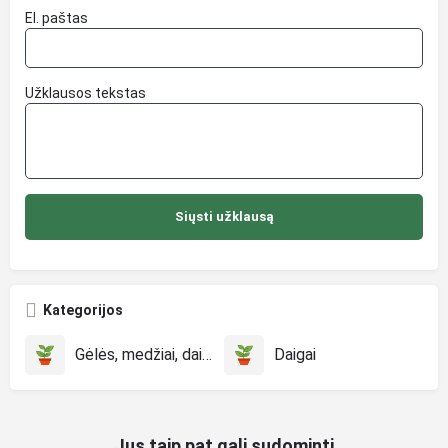
El. paštas
Užklausos tekstas
Kategorijos
Gėlės, medžiai, daigai
Daigai
Jus taip pat gali sudominti