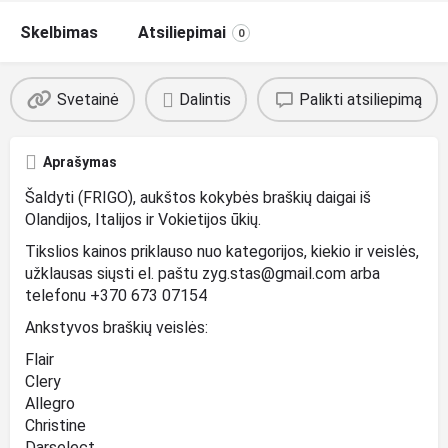
Skelbimas
Atsiliepimai
0
Svetainė
Dalintis
Palikti atsiliepimą
Aprašymas
Šaldyti (FRIGO), aukštos kokybės braškių daigai iš
Olandijos, Italijos ir Vokietijos ūkių.
Tikslios kainos priklauso nuo kategorijos, kiekio ir veislės,
užklausas siųsti el. paštu zyg.stas@gmail.com arba
telefonu +370 673 07154
Ankstyvos braškių veislės:
Flair
Clery
Allegro
Christine
Darselect