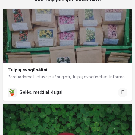
Tulpių svogūnėliai
Parduodame Lietuvoje užaugintų tulpių svogūnėlius. Informaciją kokias veisles parduodame ir kokiomis kainomis…
Gėlės, medžiai, daigai