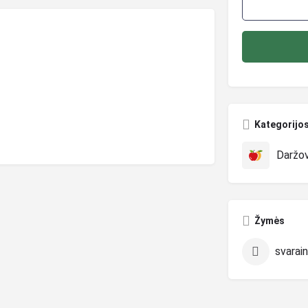
Kategorijo
Daržovė
Žymės
svarain