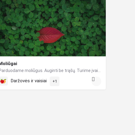
Moliūgai
Parduodame moliūgus. Auginti be trąšų. Turime įvairių dydžių. Kaina - 0,40 cnt už kilogramą.
Daržovės ir vaisiai
+1