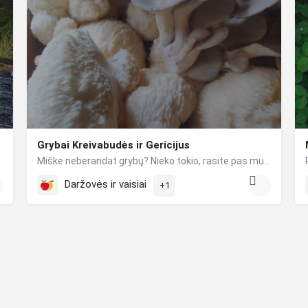
Grybai Kreivabudės ir Gericijus
Miške neberandat grybų? Nieko tokio, rasite pas mus. „Grybaba“ ūkis turi ekologiškai užaugintų Gericijaus…
Daržovės ir vaisiai
+1