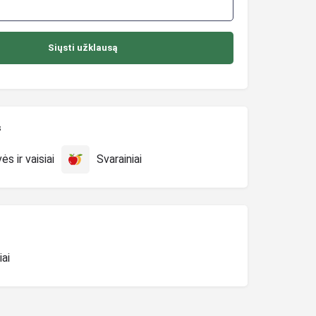
s
s ir vaisiai
Svarainiai
iai