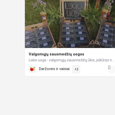
Valgomųjų sausmedžių uogos
Lokio uoga - valgomųjų sausmedžių ūkis, įsikūręs netoli Lokio upelio Jonavos rajone. Jūsų namų stalui vasaros…
Daržovės ir vaisiai
+2