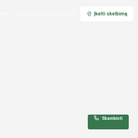
niai
Prisijungti
Registruotis
Įkelti skelbimą
ar
Skambinti