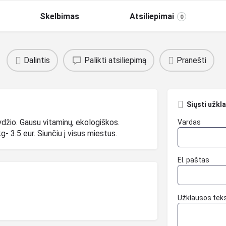
Skelbimas
Atsiliepimai
0
Dalintis
Palikti atsiliepimą
Pranešti
Siųsti užkl
dydžio. Gausu vitaminų, ekologiškos.
Vardas
 3.5 eur. Siunčiu į visus miestus.
El. paštas
Užklausos tek