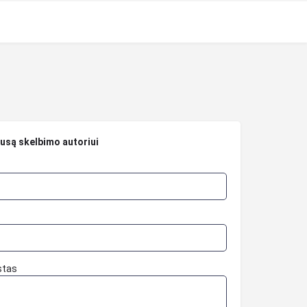
ausą skelbimo autoriui
stas