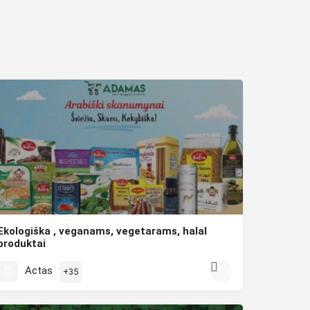
Ekologiška , veganams, vegetarams, halal
produktai
Prekės iš Saudo Arabijos, JAE Dubajus , Indija , Turkija , Nyderlandai .Ekologiška , veganams, vegetarams,…
Actas
+35