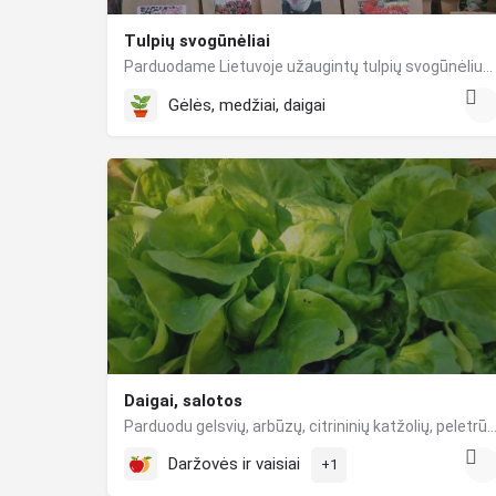
Tulpių svogūnėliai
Parduodame Lietuvoje užaugintų tulpių svogūnėlius. Informaciją kokias veisles parduodame ir kokiomis kainomis…
Gėlės, medžiai, daigai
Daigai, salotos
Parduodu gelsvių, arbūzų, citrininių katžolių, peletrūno daigus. Sviestines salotas vazonėli
Daržovės ir vaisiai
+1