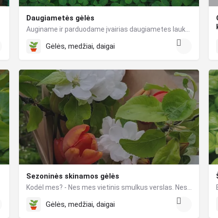
Daugiametės gėlės
Auginame ir parduodame įvairias daugiametes lauko gėles.
Gėlės, medžiai, daigai
Sezoninės skinamos gėlės
uose. Galiu…
Kodėl mes? - Nes mes vietinis smulkus verslas. Nes saugome ir mylime gamtą. Mūsų gėlių nereikia vežti už jūrų…
Gėlės, medžiai, daigai