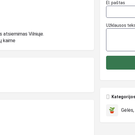
El. paštas
Užklausos tek
s atsiemimas Vilniuje.
ių kaime
Kategorijo
Gėlės,