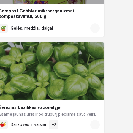
Compost Gobbler mikroorganizmai
kompostavimui, 500 g
COMPOST GOBBLER - tai mikroorganizmai (bakterijos ir grybai), skirti organinių atliekų kompostavimui ir…
Gėlės, medžiai, daigai
Šviežias bazilikas vazonėlyje
Esame jaunas ūkis ir po truputį plečiame savo veiklą, didiname šiltnamius, teritorijas - netrukus turėsime…
Daržovės ir vaisiai
+2