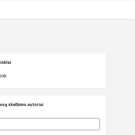
tinklai
ook
ausą skelbimo autoriui