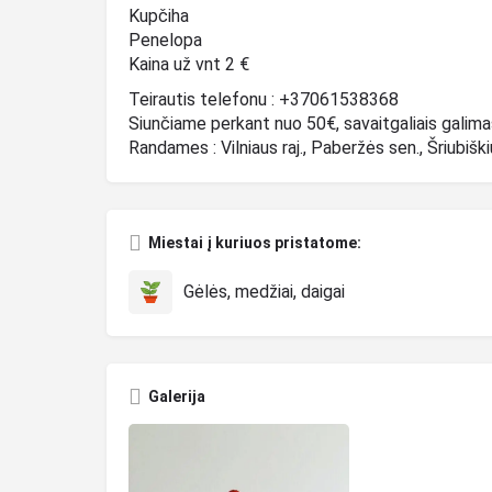
Kupčiha
Penelopa
Kaina už vnt 2 €
Teirautis telefonu : +37061538368
Siunčiame perkant nuo 50€, savaitgaliais galima
Randames : Vilniaus raj., Paberžės sen., Šriubišk
Miestai į kuriuos pristatome:
Gėlės, medžiai, daigai
Galerija