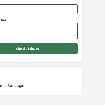
stas
s
 medžiai, daigai