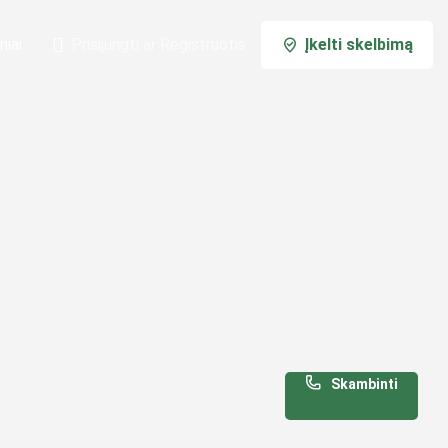
niai
Prisijungti
Registruotis
Įkelti skelbimą
ar
Skambinti