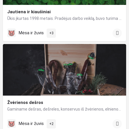
Jautiena ir kiaušiniai
Ūkis įkurtas 1998 metais. Pradėjus darbo veiklą, buvo turima 70 ha žemės ir 80 ha miško. Auginami buvo…
Mėsa ir žuvis
+3
Žvėrienos dešros
Gaminame dešras, dešreles, konservus iš žvėrienos, elnienos, stirnienos, briedienos, šernienos, jautienos bei…
Mėsa ir žuvis
+2