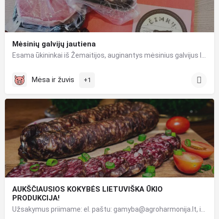
Mėsinių galvijų jautiena
Esama ūkininkai iš Žemaitijos, auginantys mėsinius galvijus limuzinus. Prekiaujame mėsa ir jautienos…
Mėsa ir žuvis
+1
AUKŠČIAUSIOS KOKYBĖS LIETUVIŠKA ŪKIO
PRODUKCIJA!
Užsakymus priimame: el. paštu: gamyba@agroharmonija.lt, informacija telefonu +37068661851 NAUJIENA -…