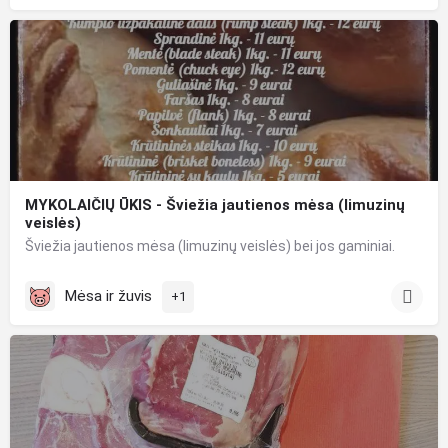
MYKOLAIČIŲ ŪKIS - Šviežia jautienos mėsa (limuzinų
veislės)
Šviežia jautienos mėsa (limuzinų veislės) bei jos gaminiai.
Mėsa ir žuvis
+1