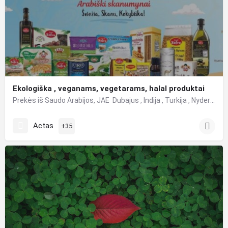
Ekologiška , veganams, vegetarams, halal produktai
Prekės iš Saudo Arabijos, JAE Dubajus , Indija , Turkija , Nyderlandai .Ekologiška , veganams, vegetarams,…
Actas
+35