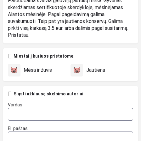
Parduodama šviežia galovėjų jautukų mėsa. Gyvūnas
skerdžiamas sertifikuotoje skerdykloje, mėsinėjamas
Alantos mėsinėje. Pagal pageidavimą galima
suvakumuoti. Taip pat yra jautienos konservų. Galima
pirkti visą karkasą 3,5 eur. arba dalimis pagal susitarimą.
Pristatau.
Miestai į kuriuos pristatome:
Mėsa ir žuvis
Jautiena
Siųsti užklausą skelbimo autoriui
Vardas
El. paštas