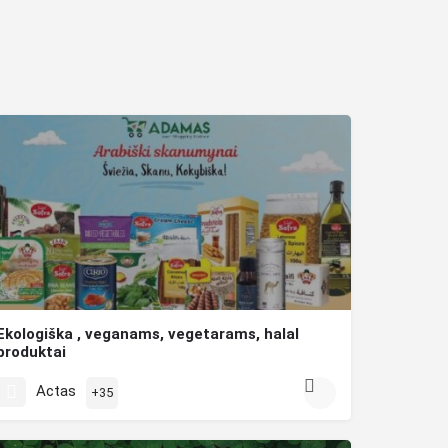
Ekologiška , veganams, vegetarams, halal
produktai
Prekės iš Saudo Arabijos, JAE Dubajus , Indija , Turkija , Nyderlandai .Ekologiška , veganams, vegetarams,…
Actas
+35