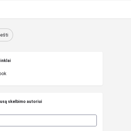
ešti
tinklai
ook
ausą skelbimo autoriui