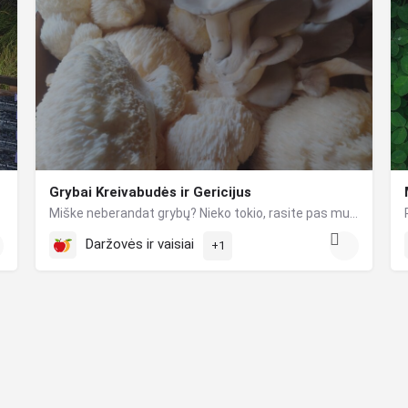
Grybai Kreivabudės ir Gericijus
Miške neberandat grybų? Nieko tokio, rasite pas mus. „Grybaba“ ūkis turi ekologiškai užaugintų Gericijaus…
Daržovės ir vaisiai
+1