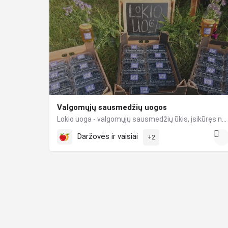
Valgomųjų sausmedžių uogos
Lokio uoga - valgomųjų sausmedžių ūkis, įsikūręs netoli Lokio upelio Jonavos rajone. Jūsų namų stalui vasaros…
Daržovės ir vaisiai
+2