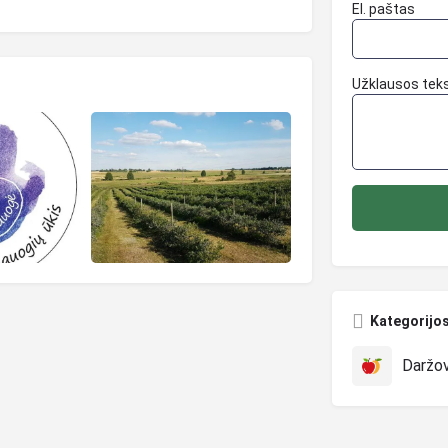
El. paštas
Užklausos tek
Kategorijo
Daržovė