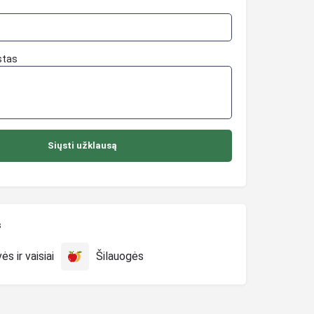
stas
s
s ir vaisiai
Šilauogės