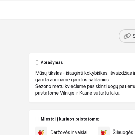
S
Aprašymas
Mūsų tikslas - išauginti kokybiškas, išvaizdžia
gamta auginame gamtos saldainius.
Sezono metu kviečiame pasiskinti uogų patiem
pristatome Vilniuje ir Kaune sutartu laiku.
Miestai į kuriuos pristatome:
Daržovės ir vaisiai
Šilauogės