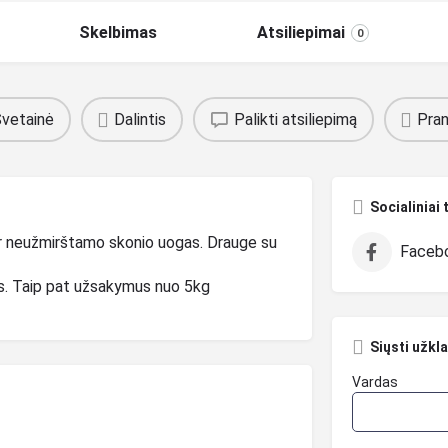
Skelbimas
Atsiliepimai
0
vetainė
Dalintis
Palikti atsiliepimą
Pran
Socialiniai 
s ir neužmirštamo skonio uogas. Drauge su
Faceb
s. Taip pat užsakymus nuo 5kg
Siųsti užkl
Vardas