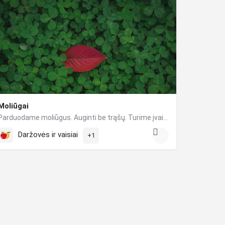
Moliūgai
Parduodame moliūgus. Auginti be trąšų. Turime įvairių dydžių. Kaina - 0,40 cnt už kilogramą.
Daržovės ir vaisiai
+1