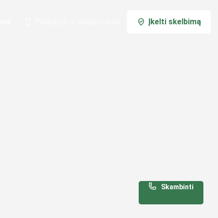
niai
Prisijungti
Registruotis
Įkelti skelbimą
ar
Skambinti