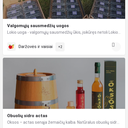
Valgomųjų sausmedžių uogos
Lokio uoga - valgomųjų sausmedžių ūkis, įsikūręs netoli Lokio upelio Jonavos rajone. Jūsų namų stalui vasaros…
Daržovės ir vaisiai
+2
Obuolių sidro actas
Oksos – actas senąja žemaičių kalba. Natūralus obuolių sidro actas Oksos – turtingo skonio, rūpestingas,…