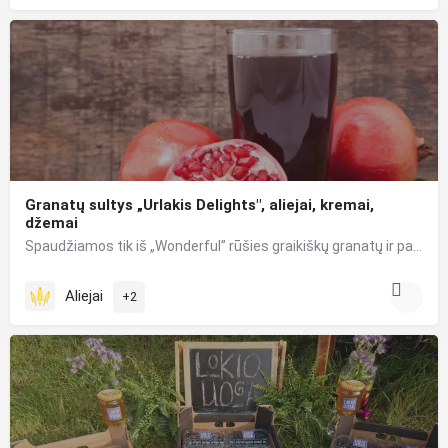
Granatų sultys „Urlakis Delights", aliejai, kremai,
džemai
Spaudžiamos tik iš „Wonderful” rūšies graikiškų granatų ir panaudojant “Clear juice” technologiją – pašalinus…
Aliejai
+2