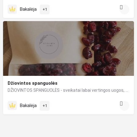
Bakalėja
+1
Džiovintos spanguolės
DŽIOVINTOS SPANGUOLĖS - sveikatai labai vertingos uogos, turinčios nepaprastai daug vitaminų ir naudingųjų…
Bakalėja
+1