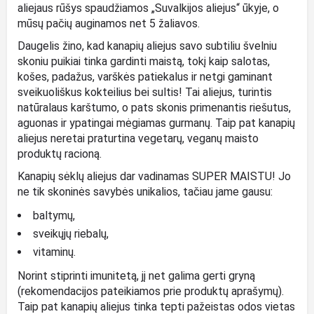
aliejaus rūšys spaudžiamos „Suvalkijos aliejus“ ūkyje, o
mūsų pačių auginamos net 5 žaliavos.
Daugelis žino, kad
kanapių aliejus
savo subtiliu švelniu
skoniu puikiai tinka gardinti maistą, tokį kaip salotas,
košes, padažus, varškės patiekalus ir netgi gaminant
sveikuoliškus kokteilius bei sultis! Tai aliejus, turintis
natūralaus karštumo, o pats skonis primenantis riešutus,
aguonas ir ypatingai mėgiamas gurmanų. Taip pat
kanapių
aliejus
neretai praturtina vegetarų, veganų maisto
produktų racioną.
Kanapių sėklų aliejus dar vadinamas SUPER MAISTU! Jo
ne tik skoninės savybės unikalios, tačiau jame gausu:
baltymų,
sveikųjų riebalų,
vitaminų.
Norint stiprinti imunitetą, jį net galima gerti gryną
(rekomendacijos pateikiamos prie produktų aprašymų).
Taip pat
kanapių aliejus
tinka tepti pažeistas odos vietas