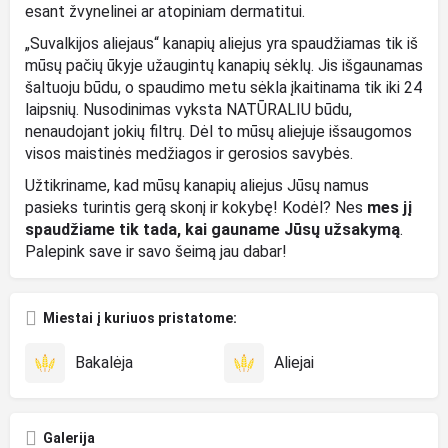
esant žvynelinei ar atopiniam dermatitui.
„Suvalkijos aliejaus“
kanapių aliejus
yra spaudžiamas tik iš
mūsų pačių ūkyje užaugintų kanapių sėklų. Jis išgaunamas
šaltuoju būdu, o spaudimo metu sėkla įkaitinama tik iki 24
laipsnių. Nusodinimas vyksta NATŪRALIU būdu,
nenaudojant jokių filtrų. Dėl to mūsų aliejuje išsaugomos
visos maistinės medžiagos ir gerosios savybės.
Užtikriname, kad mūsų
kanapių aliejus
Jūsų namus
pasieks turintis gerą skonį ir kokybę! Kodėl? Nes
mes jį
spaudžiame tik tada, kai gauname Jūsų užsakymą
.
Palepink save ir savo šeimą jau dabar!
Miestai į kuriuos pristatome:
Bakalėja
Aliejai
Galerija