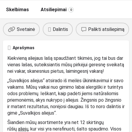
Skelbimas
Atsiliepimai
0
Svetainė
Dalintis
Palikti atsiliepimą
Aprašymas
Kiekvieną aliejaus lašą spaudžiant tikimės, jog tai bus dar
vienas lašas, suteiksiantis mūsų pirkėjui geresnę sveikatą
nei vakar, skanesnius pietus, laimingesnį vakarą!
„Suvalkijos aliejus“ atsirado iš meilės ūkininkavimui ir savo
vaikams. Mūsų vaikai nuo gimimo labai alergiški ir turintys
odos problemų. Ieškant, kaip padėti jiems natūraliomis
priemonėmis, akys nukrypo į aliejus. Žingsnis po žingsnio
ir matant rezultatus, norėjosi daugiau. Iš to noro dalintis ir
gimė „Suvalkijos aliejus“.
Šiandien mūsų asortimente yra net 12 skirtingų
rūšių
aliejų
, kur visi yra nerafinuoti, šalto spaudimo. Visos