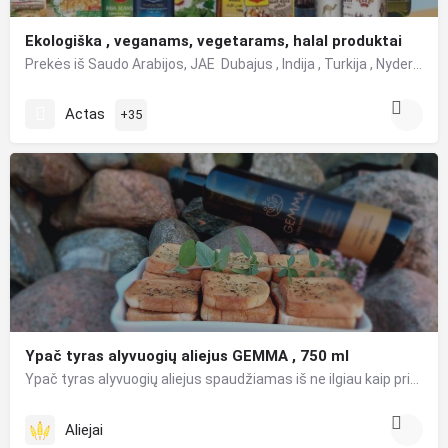
Ekologiška , veganams, vegetarams, halal produktai
Prekės iš Saudo Arabijos, JAE Dubajus , Indija , Turkija , Nyderlandai .Ekologiška , veganams, vegetarams,…
Actas
+35
Ypač tyras alyvuogių aliejus GEMMA , 750 ml
Ypač tyras alyvuogių aliejus spaudžiamas iš ne ilgiau kaip prieš 12 valandų rankomis nuskintų „Manaki”…
Aliejai