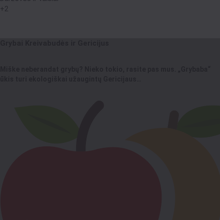
+2
Grybai Kreivabudės ir Gericijus
Miške neberandat grybų? Nieko tokio, rasite pas mus. „Grybaba“
ūkis turi ekologiškai užaugintų Gericijaus…