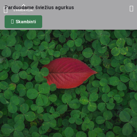
Parduodame šviežius agurkus
Skambinti