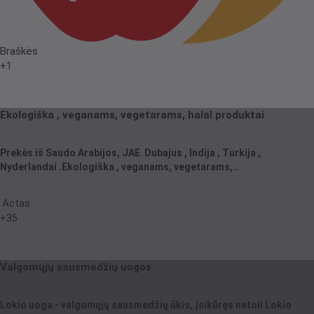
Braškės
+1
Ekologiška , veganams, vegetarams, halal produktai
Prekės iš Saudo Arabijos, JAE Dubajus , Indija , Turkija ,
Nyderlandai .Ekologiška , veganams, vegetarams,…
Actas
+35
Valgomųjų sausmedžių uogos
Lokio uoga - valgomųjų sausmedžių ūkis, įsikūręs netoli Lokio