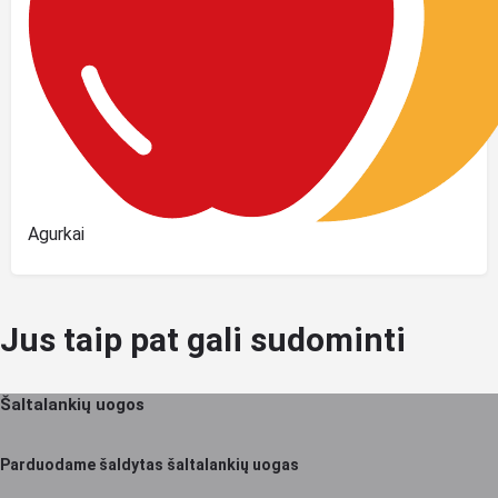
Agurkai
Jus taip pat gali sudominti
Šaltalankių uogos
Parduodame šaldytas šaltalankių uogas