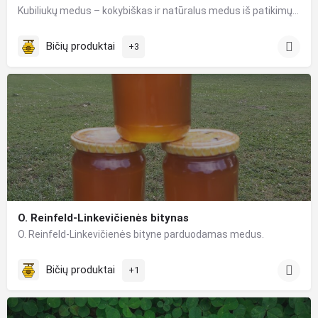
Kubiliukų medus – kokybiškas ir natūralus medus iš patikimų rankų. Kodėl patikimų? Apie savo veiklą nuolatos…
Bičių produktai
+3
O. Reinfeld-Linkevičienės bitynas
O. Reinfeld-Linkevičienės bityne parduodamas medus.
Bičių produktai
+1