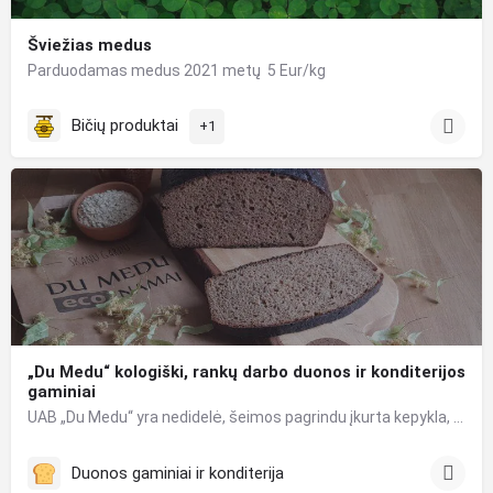
Šviežias medus
Parduodamas medus 2021 metų 5 Eur/kg
Bičių produktai
+1
„Du Medu“ kologiški, rankų darbo duonos ir konditerijos
gaminiai
UAB „Du Medu“ yra nedidelė, šeimos pagrindu įkurta kepykla, kurioje puoselėjamos ilgametės duonos kepimo…
Duonos gaminiai ir konditerija