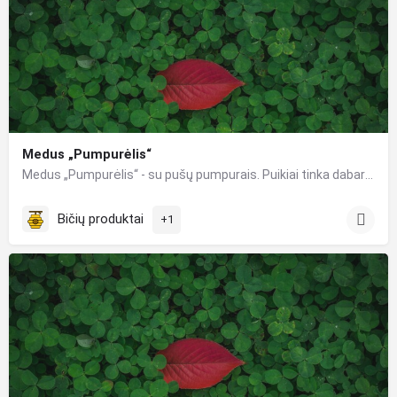
Medus „Pumpurėlis“
Medus „Pumpurėlis“ - su pušų pumpurais. Puikiai tinka dabartiniais laikais Stiprina imunitetą, gydo…
Bičių produktai
+1