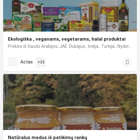
Ekologiška , veganams, vegetarams, halal produktai
Prekės iš Saudo Arabijos, JAE Dubajus , Indija , Turkija , Nyderlandai .Ekologiška , veganams, vegetarams,…
Actas
+35
Natūralus medus iš patikimų rankų