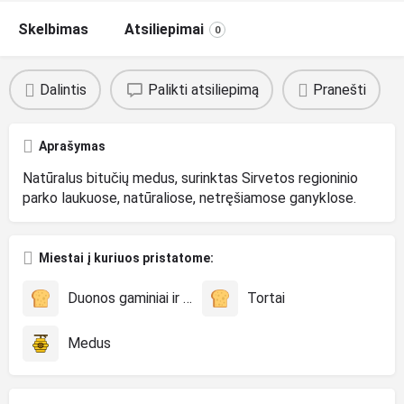
Skelbimas
Atsiliepimai
0
Dalintis
Palikti atsiliepimą
Pranešti
Aprašymas
Natūralus bitučių medus, surinktas Sirvetos regioninio
parko laukuose, natūraliose, netręšiamose ganyklose.
Miestai į kuriuos pristatome:
Duonos gaminiai ir konditerija
Tortai
Medus