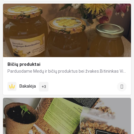
Bičių produktai
Parduodame Medų ir bičių produktus bei žvakes.Bitininkas Virginijus, bitininkauja virš 40 m, todėl puikiai…
Bakalėja
+3