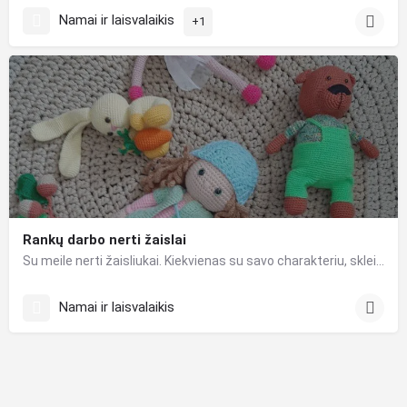
Namai ir laisvalaikis
+1
Rankų darbo nerti žaislai
Su meile nerti žaisliukai. Kiekvienas su savo charakteriu, skleidžia džiaugsmą ir lavina vaizduotę .
Namai ir laisvalaikis