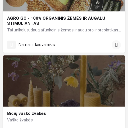
AGRO GO - 100% ORGANINIS ŽEMĖS IR AUGALŲ
STIMULIANTAS
Tai unikalus, daugiafunkcinis žemės ir augų pro ir prebiotikas. Ką jis daro? Greitesnė vegetacija; …
Namai ir laisvalaikis
Bičių vaško žvakės
Vaško žvakės