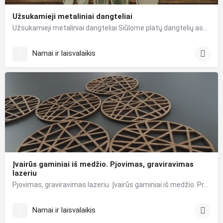
Užsukamieji metaliniai dangteliai
Užsukamieji metaliniai dangteliai Siūlome platų dangtelių asortimentą. Dangteliai gali būti: 38–100…
Namai ir laisvalaikis
Įvairūs gaminiai iš medžio. Pjovimas, graviravimas
lazeriu
Pjovimas, graviravimas lazeriu. Įvairūs gaminiai iš medžio. Projektuojame, pjauname, graviruojame ant…
Namai ir laisvalaikis