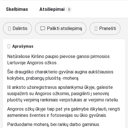
Skelbimas
Atsiliepimai
0
Dalintis
Palikti atsiliepimą
Pranešti
Aprašymas
Natūraliose Kiršino paupio pievose ganosi pirmosios
Lietuvoje Angoros ožkos .
Šie draugiško charakterio gyvūnai augina aukščiausios
kokybės, prabangų pluoštą -moherą.
Iš anksto užsiregistravus apsilankymui ūkyje, galėsite
susipažinti su Angoros ožkomis, pasigilinti į senovinį
pluoštų verpimą rankiniais verpstukais ar verpimo rateliu
Angoros ožkų ūkyje taip pat yra galimybė iškylauti, rengti
asmenines šventes ir fotosesijas su ūkio gyvūnais.
Parduodame moherą, bei rankų darbo gaminius.