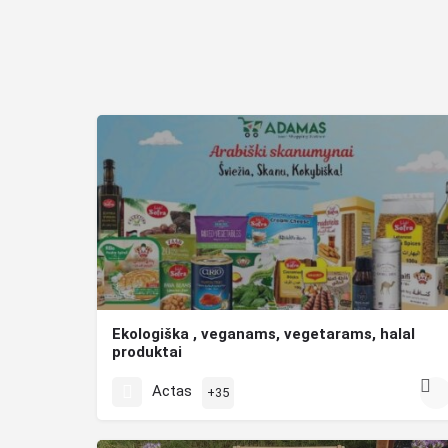
Ekologiška , veganams, vegetarams, halal
produktai
Prekės iš Saudo Arabijos, JAE Dubajus , Indija , Turkija , 
Actas
+35