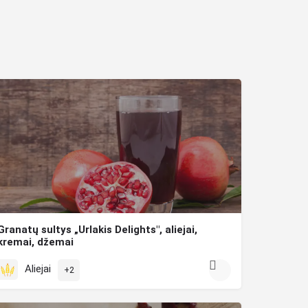
Granatų sultys „Urlakis Delights", aliejai,
kremai, džemai
Spaudžiamos tik iš „Wonderful” rūšies graikiškų granatų ir panaudojant “Clear juice” technologiją – pašalinus…
Aliejai
+2