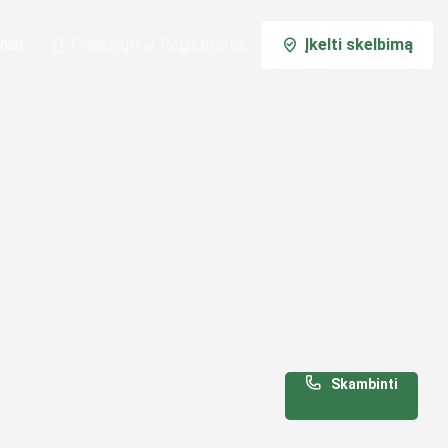
niai
Prisijungti
Registruotis
Įkelti skelbimą
ar
Skambinti