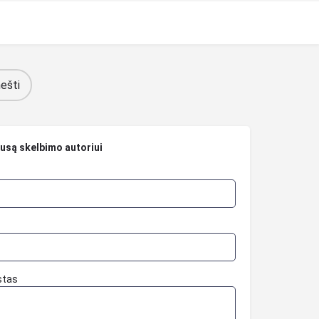
ešti
ausą skelbimo autoriui
stas