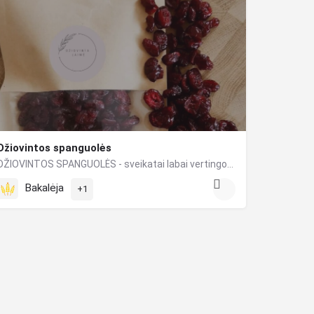
Džiovintos spanguolės
DŽIOVINTOS SPANGUOLĖS - sveikatai labai vertingos uogos, turinčios nepaprastai daug vitaminų ir naudingųjų…
Bakalėja
+1