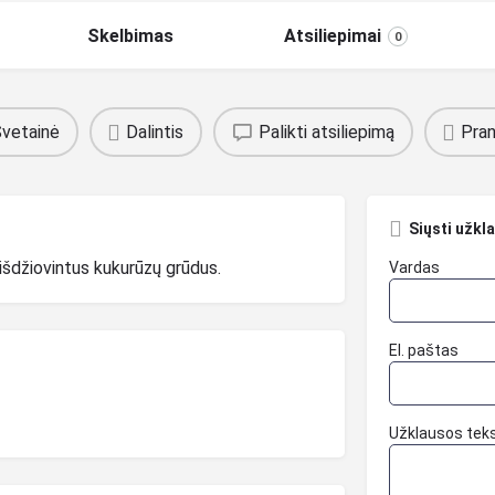
Skelbimas
Atsiliepimai
0
vetainė
Dalintis
Palikti atsiliepimą
Pran
Siųsti užkl
išdžiovintus kukurūzų grūdus.
Vardas
El. paštas
Užklausos tek