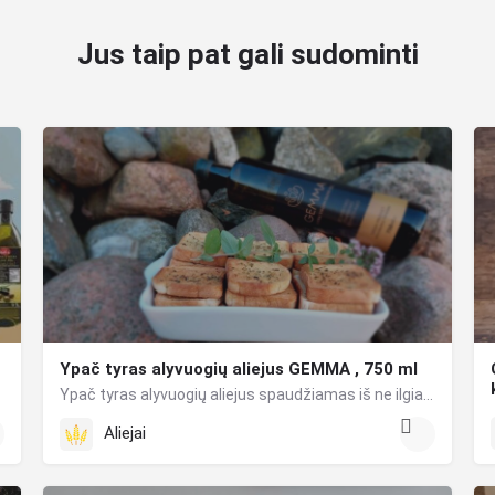
Jus taip pat gali sudominti
Ypač tyras alyvuogių aliejus GEMMA , 750 ml
Ypač tyras alyvuogių aliejus spaudžiamas iš ne ilgiau kaip prieš 12 valandų rankomis nuskintų „Manaki”…
Nyderlandai .Ekologiška , veganams, vegetarams,…
Aliejai