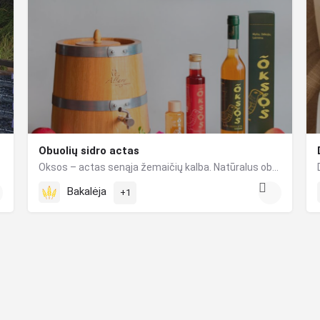
Obuolių sidro actas
Oksos – actas senąja žemaičių kalba. Natūralus obuolių sidro actas Oksos – turtingo skonio, rūpestingas,…
Bakalėja
+1