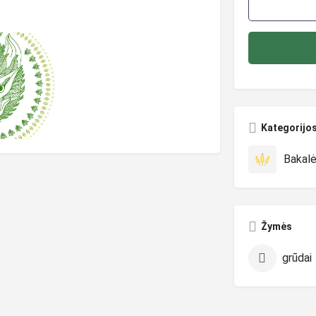
Kategorijo
Bakalė
Žymės
grūdai