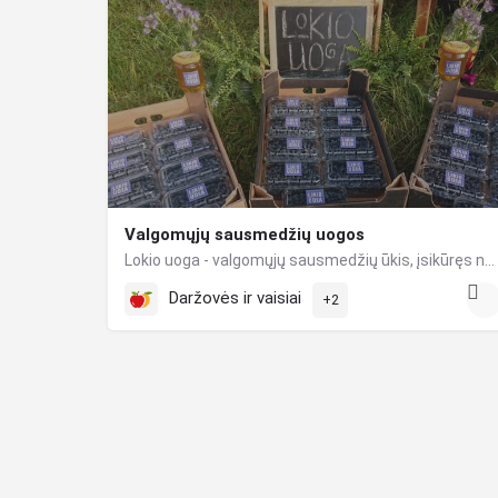
Valgomųjų sausmedžių uogos
Lokio uoga - valgomųjų sausmedžių ūkis, įsikūręs netoli Lokio upelio Jonavos rajone. Jūsų namų stalui vasaros…
Daržovės ir vaisiai
+2