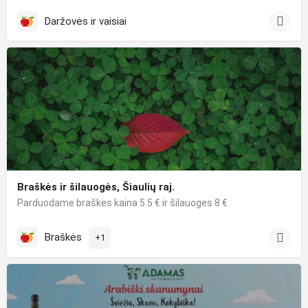
Daržovės ir vaisiai
Braškės ir šilauogės, Šiaulių raj.
Parduodame braškes kaina 5.5 € ir šilauoges 8 €
Braškės
+1