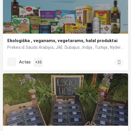
Ekologiška , veganams, vegetarams, halal produktai
Prekės iš Saudo Arabijos, JAE Dubajus , Indija , Turkija , Nyderlandai .Ekologiška , veganams, vegetarams,…
Actas
+35