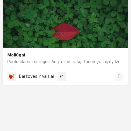
Moliūgai
Parduodame moliūgus. Auginti be trąšų. Turime įvairių dydžių. Kaina - 0,40 cnt už kilogramą.
Daržovės ir vaisiai
+1