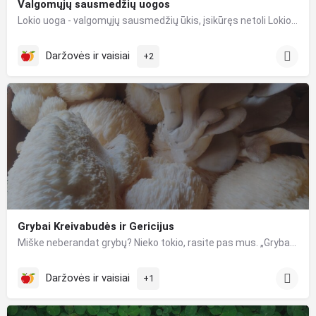
Valgomųjų sausmedžių uogos
Lokio uoga - valgomųjų sausmedžių ūkis, įsikūręs netoli Lokio upelio Jonavos rajone. Jūsų namų stalui vasaros…
Daržovės ir vaisiai
+2
Grybai Kreivabudės ir Gericijus
Miške neberandat grybų? Nieko tokio, rasite pas mus. „Grybaba“ ūkis turi ekologiškai užaugintų Gericijaus…
Daržovės ir vaisiai
+1