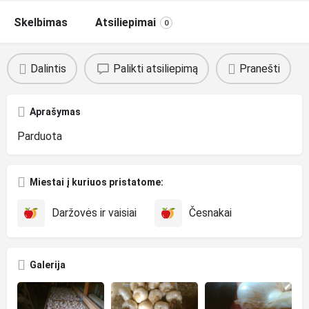
Skelbimas
Atsiliepimai
0
Dalintis
Palikti atsiliepimą
Pranešti
Aprašymas
Parduota
Miestai į kuriuos pristatome:
Daržovės ir vaisiai
Česnakai
Galerija