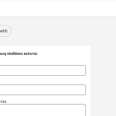
ešti
ausą skelbimo autoriui
stas