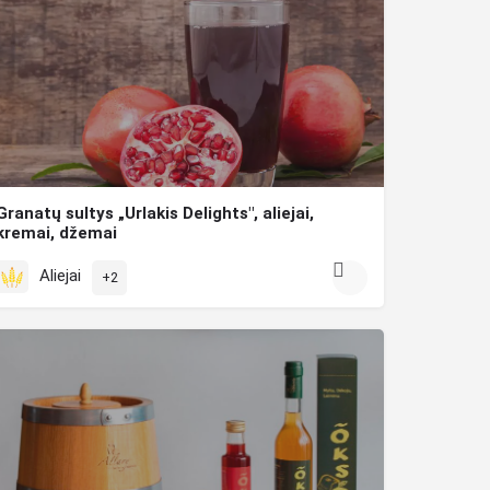
Granatų sultys „Urlakis Delights", aliejai,
kremai, džemai
Spaudžiamos tik iš „Wonderful” rūšies graikiškų granatų ir panaudojant “Clear juice” technologiją – pašalinus…
Aliejai
+2