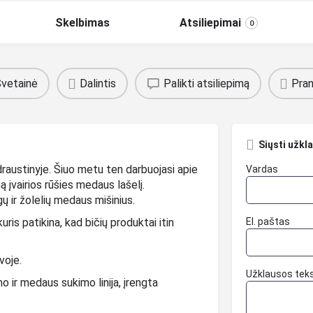
Skelbimas
Atsiliepimai
0
vetainė
Dalintis
Palikti atsiliepimą
Pran
Siųsti užkl
draustinyje. Šiuo metu ten darbuojasi apie
Vardas
ą įvairios rūšies medaus lašelį.
gų ir žolelių medaus mišinius.
ris patikina, kad bičių produktai itin
El. paštas
voje.
Užklausos tek
 ir medaus sukimo linija, įrengta