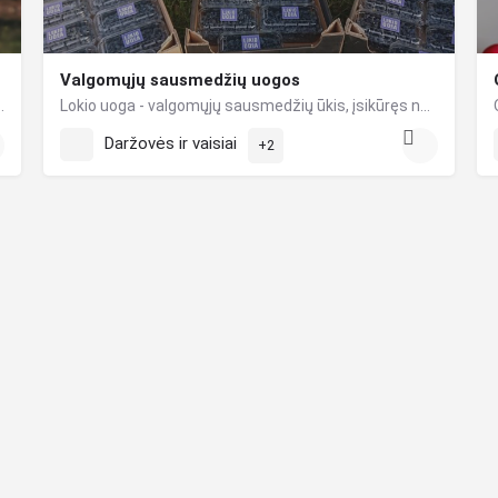
Valgomųjų sausmedžių uogos
rankų. Kodėl patikimų? Apie savo veiklą nuolatos…
Lokio uoga - valgomųjų sausmedžių ūkis, įsikūręs netoli Lokio upelio Jonavos rajone. Jūsų namų stalui vasaros…
Daržovės ir vaisiai
+2