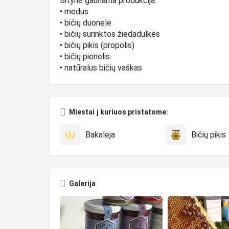
Bityne gaunama produkcija:
• medus
• bičių duonelė
• bičių surinktos žiedadulkės
• bičių pikis (propolis)
• bičių pienelis
• natūralus bičių vaškas
Miestai į kuriuos pristatome:
Bakalėja
Bičių pikis
Galerija