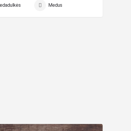
žiedadulkės
Medus