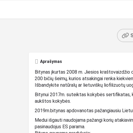
S
Aprašymas
Bitynas įkurtas 2008 m. Jiesios kraštovaizdžio 
200 bičių šeimų, kurios atsakingai renka kiekvien
Išbandykite natūralų ar lietuviškų liofilizuotų uo
Bitynui 2017m. suteiktas kokybės sertifikatas, ku
aukštos kokybės.
2019m.bitynas apdovanotas pažangiausiu Lietu
Medui išgauti naudojama pažangi korių atakiavimo
pasinaudojus ES parama.