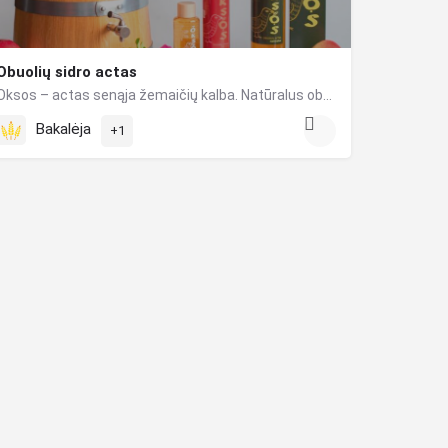
Obuolių sidro actas
Oksos – actas senąja žemaičių kalba. Natūralus obuolių sidro actas Oksos – turtingo skonio, rūpestingas,…
Bakalėja
+1