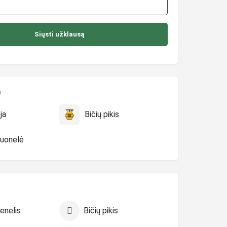
s
ja
Bičių pikis
duonelė
ienelis
Bičių pikis