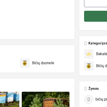
Kategorijo
Bakalė
Bičių duonelė
Bičių 
Žymės
bičių p