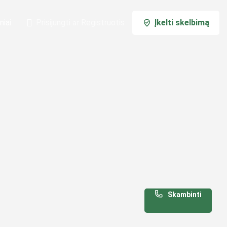
niai
Prisijungti
Registruotis
Įkelti skelbimą
ar
Skambinti