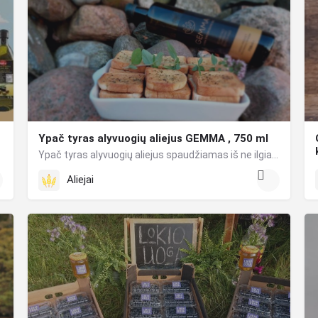
Ypač tyras alyvuogių aliejus GEMMA , 750 ml
Ypač tyras alyvuogių aliejus spaudžiamas iš ne ilgiau kaip prieš 12 valandų rankomis nuskintų „Manaki”…
Nyderlandai .Ekologiška , veganams, vegetarams,…
Aliejai