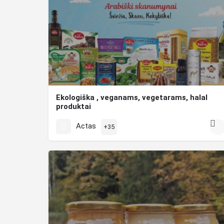
Ekologiška , veganams, vegetarams, halal
produktai
Prekės iš Saudo Arabijos, JAE Dubajus , Indija , Turkija , 
Actas
+35