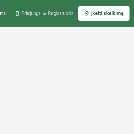
niai
Prisijungti
Registruotis
Įkelti skelbimą
ar