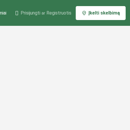
niai
Prisijungti
Registruotis
Įkelti skelbimą
ar