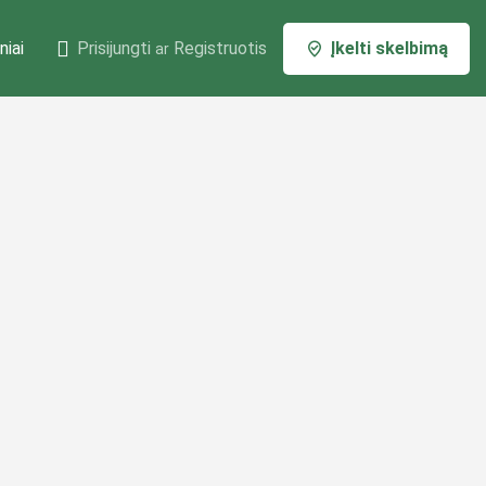
niai
Prisijungti
Registruotis
Įkelti skelbimą
ar