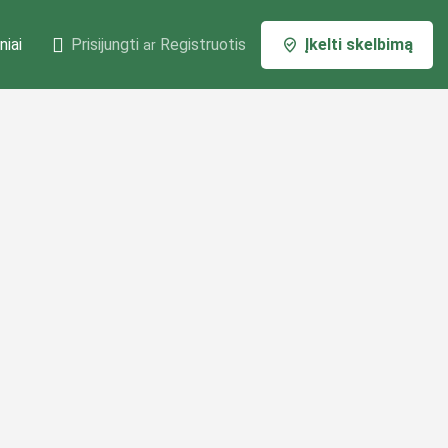
niai
Prisijungti
Registruotis
Įkelti skelbimą
ar