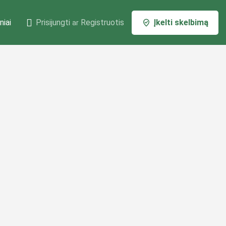
niai
Prisijungti
Registruotis
Įkelti skelbimą
ar