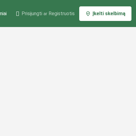
niai
Prisijungti
Registruotis
Įkelti skelbimą
ar