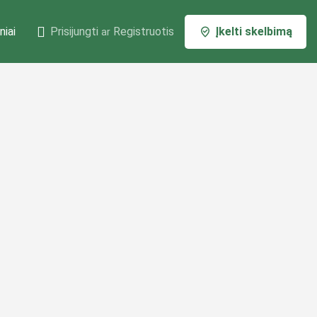
niai
Prisijungti
Registruotis
Įkelti skelbimą
ar